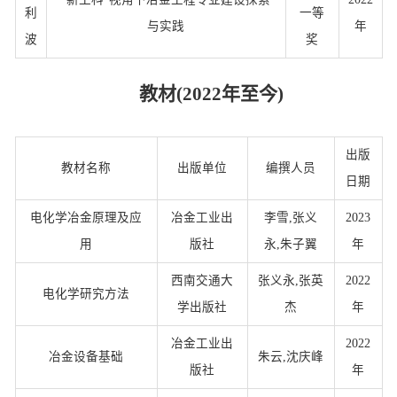
利
一等
与实践
年
波
奖
教材(2022年至今)
出版
教材名称
出版单位
编撰人员
日期
电化学冶金原理及应
冶金工业出
李雪,张义
2023
用
版社
永,朱子翼
年
西南交通大
张义永,张英
2022
电化学研究方法
学出版社
杰
年
冶金工业出
2022
冶金设备基础
朱云,沈庆峰
版社
年