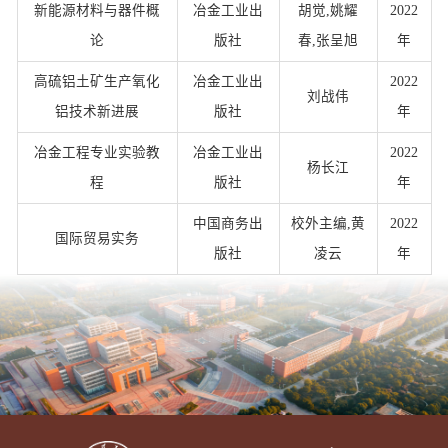
新能源材料与器件概
冶金工业出
胡觉,姚耀
2022
论
版社
春,张呈旭
年
高硫铝土矿生产氧化
冶金工业出
2022
刘战伟
铝技术新进展
版社
年
冶金工程专业实验教
冶金工业出
2022
杨长江
程
版社
年
中国商务出
校外主编,黄
2022
国际贸易实务
版社
凌云
年