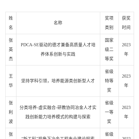
姓
奖项
获奖
名称
名
类别
时间
张
国家
PDCA-SE驱动的德才兼备高质量人才培
2023
英
级二
养体系创新与实践
年
杰
等奖
省级
王
2023
坚持学科引领，培养能源类创新型人才
特等
华
年
奖
张
省级
分类培养-虚实融合-研教协同冶金人才实
2023
利
一等
践创新能力培养模式的构建与探索
年
波
奖
张
省级
“新工科”视角下冶金工程专业建设探索
2022